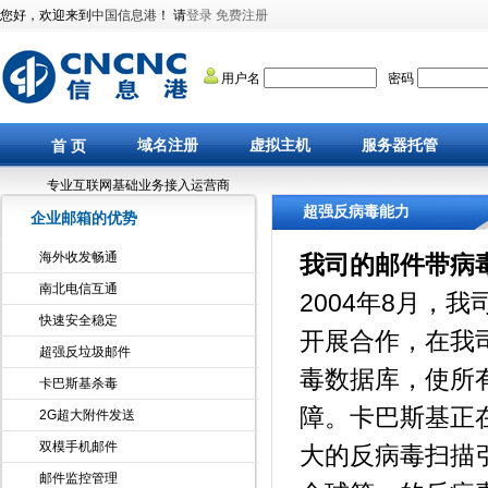
您好，欢迎来到
中国信息港
！ 请
登录
免费注册
用户名
密码
域名注册
虚拟主机
服务器托管
首 页
专业互联网基础业务接入运营商
超强反病毒能力
企业邮箱的优势
海外收发畅通
我司的邮件带病
南北电信互通
2004年8月，
快速安全稳定
开展合作，在我
超强反垃圾邮件
毒数据库，使所
卡巴斯基杀毒
障。卡巴斯基正
2G超大附件发送
双模手机邮件
大的反病毒扫描
邮件监控管理