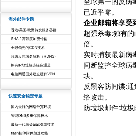
全球第一的反病
已近乎零。
海外邮件专题
企业邮箱将享受
香港/美国/欧洲转发服务器群
超强杀毒:独有的i
SHA-1高强度加密传输
倍。
全球领先的CDN技术
实时捕获最新病
顶级反向域名解析（RDNS)
间断监控全球病
拥有IP地址解冻绿色通道
电信网通国外建立硬件VPN
块。
反黑客防间谍:
快速安全稳定专题
络攻击。
防垃圾邮件:垃圾
国内最好的网络带宽环境
智能DNS多重保障技术
最新一代顶尖ajax引擎技术
flash控件附件加速功能