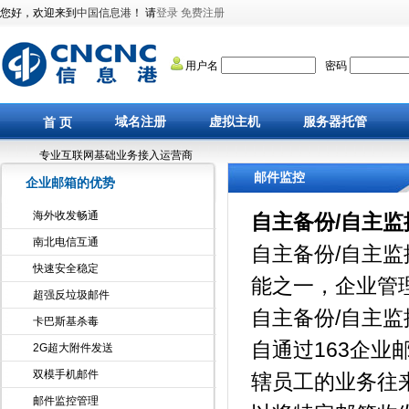
您好，欢迎来到
中国信息港
！ 请
登录
免费注册
用户名
密码
域名注册
虚拟主机
服务器托管
首 页
专业互联网基础业务接入运营商
邮件监控
企业邮箱的优势
海外收发畅通
自主备份/自主
南北电信互通
自主备份/自主
快速安全稳定
能之一，企业管
超强反垃圾邮件
自主备份/自主
卡巴斯基杀毒
自通过163企
2G超大附件发送
双模手机邮件
辖员工的业务往
邮件监控管理