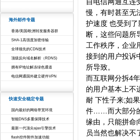
自电信网通互连
慢，有时甚至无
海外邮件专题
护速度 也受到
香港/美国/欧洲转发服务器群
断，这些问题所
SHA-1高强度加密传输
工作秩序，企业
全球领先的CDN技术
接到的用户投诉
顶级反向域名解析（RDNS)
所导致。
拥有IP地址解冻绿色通道
电信网通国外建立硬件VPN
而互联网分拆4
的用户基本上不
快速安全稳定专题
耐 下性子来;
件……而大部分
国内最好的网络带宽环境
智能DNS多重保障技术
缘由，只能拼命
最新一代顶尖ajax引擎技术
员当然也解决不
flash控件附件加速功能