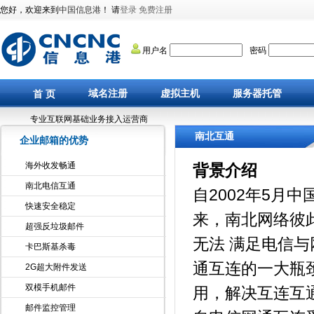
您好，欢迎来到
中国信息港
！ 请
登录
免费注册
用户名
密码
域名注册
虚拟主机
服务器托管
首 页
专业互联网基础业务接入运营商
南北互通
企业邮箱的优势
海外收发畅通
背景介绍
南北电信互通
自2002年5月
快速安全稳定
来，南北网络彼
超强反垃圾邮件
无法 满足电信
卡巴斯基杀毒
通互连的一大瓶
2G超大附件发送
双模手机邮件
用，解决互连互
邮件监控管理